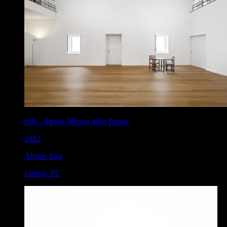
S68
-
Atelier-Museu Júlio Pomar
2022
Álvaro Siza
Lisboa
,
PT