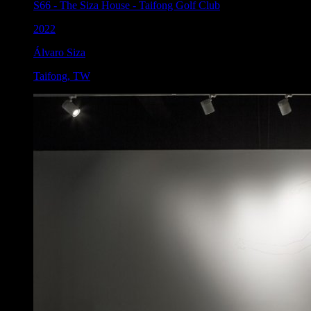
S66
-
The Siza House - Taifong Golf Club
2022
Álvaro Siza
Taifong
,
TW