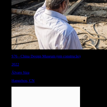
S76
-
China Design Museum (em construção)
2022
Álvaro Siza
Hangzhou
,
CN