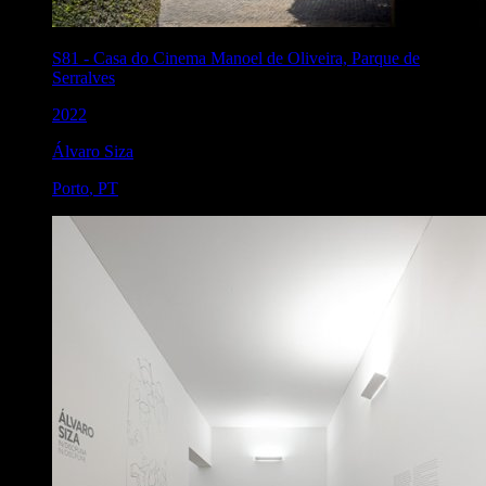
S81
-
Casa do Cinema Manoel de Oliveira, Parque de
Serralves
2022
Álvaro Siza
Porto
,
PT