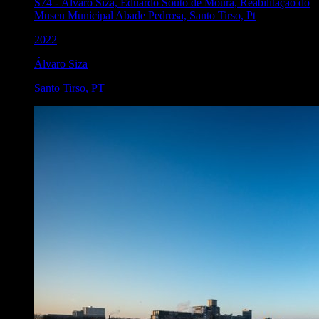
S74
-
Álvaro Siza, Eduardo Souto de Moura, Reabilitação do
Museu Municipal Abade Pedrosa, Santo Tirso, Pt
2022
Álvaro Siza
Santo Tirso
,
PT