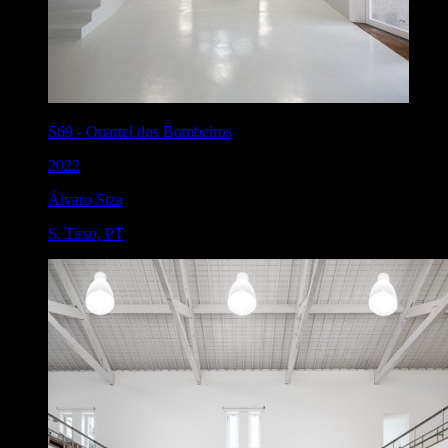
S69
-
Quartel dos Bombeiros
2022
Álvaro Siza
S. Tirso
,
PT