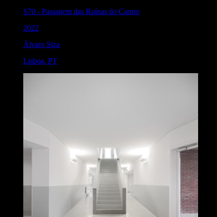
S70
-
Passagem das Ruínas do Carmo
2022
Álvaro Siza
Lisboa
,
PT