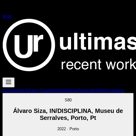
FG+SG fotografia de arquitectura
FG+SG fotografia de arquitectura
| architectural photography
pt
|
en
reportagens
Álvaro Siza
notícias
publicações
academia
bio
contacto
S80
Álvaro Siza, IN/DISCIPLINA, Museu de
Serralves, Porto, Pt
2022
·
Porto