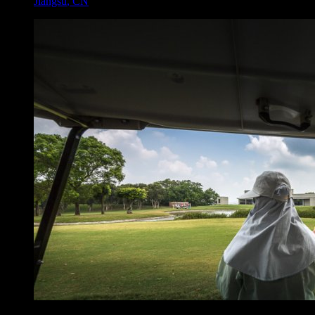
Jiangsu
,
CN