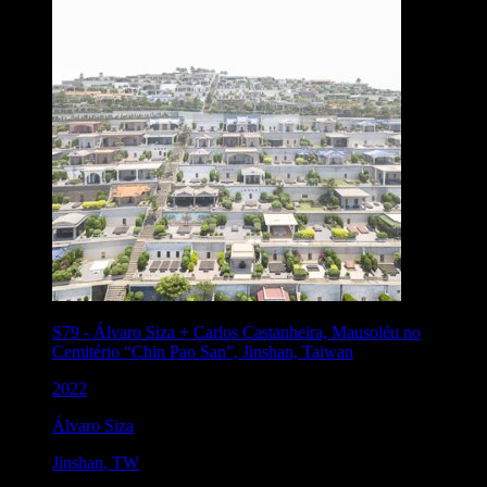
S79
-
Álvaro Siza + Carlos Castanheira, Mausoléu no
Cemitério “Chin Pao San”, Jinshan, Taiwan
2022
Álvaro Siza
Jinshan
,
TW