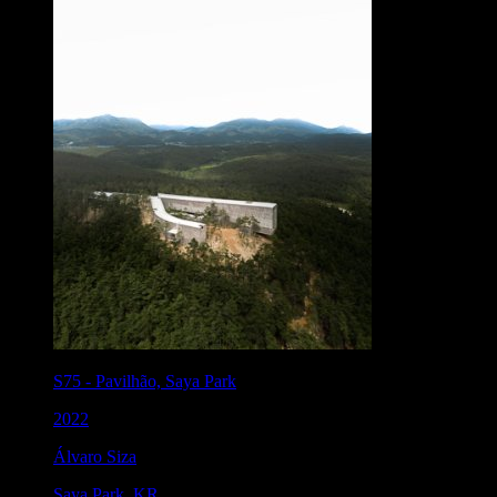
S75
-
Pavilhão, Saya Park
2022
Álvaro Siza
Saya Park
,
KR