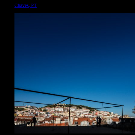
Chaves
,
PT