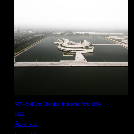
S67
-
Shihlien Chemical Industrial Park Office
2022
Álvaro Siza