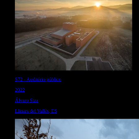
S72
-
Auditório público
2022
Álvaro Siza
Llinars del Vallès
,
ES