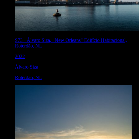
S73
-
Álvaro Siza, "New Orleans" Edifício Habitacional,
Roterdão, NL
2022
Álvaro Siza
Roterdão
,
NL