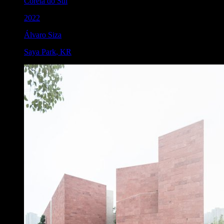
Coreia do Sul
2022
Álvaro Siza
Saya Park
,
KR