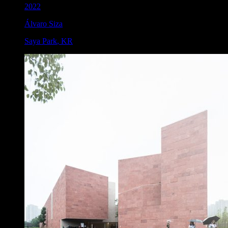
2022
Álvaro Siza
Saya Park
,
KR