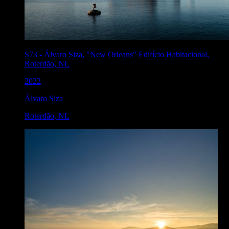
S73
-
Álvaro Siza, "New Orleans" Edifício Habitacional,
Roterdão, NL
2022
Álvaro Siza
Roterdão
,
NL