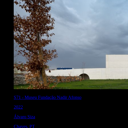
S71
-
Museu Fundação Nadir Afonso
2022
Álvaro Siza
Chaves
,
PT