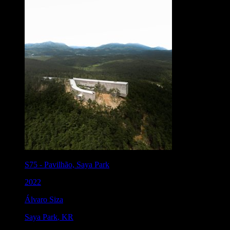
S75
-
Pavilhão, Saya Park
2022
Álvaro Siza
Saya Park
,
KR