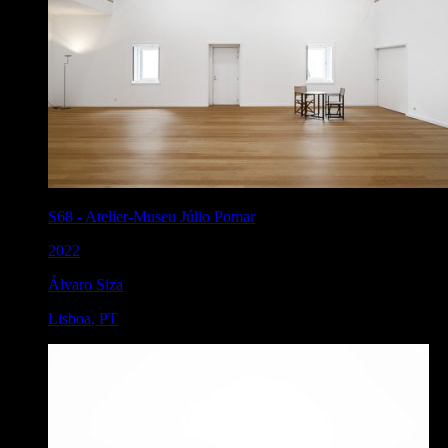
S68
-
Atelier-Museu Júlio Pomar
2022
Álvaro Siza
Lisboa
,
PT