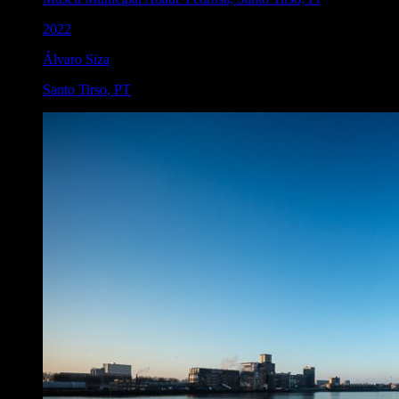
2022
Álvaro Siza
Santo Tirso
,
PT