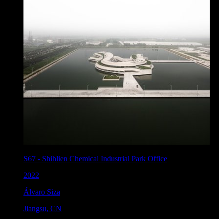
S67
-
Shihlien Chemical Industrial Park Office
2022
Álvaro Siza
Jiangsu
,
CN