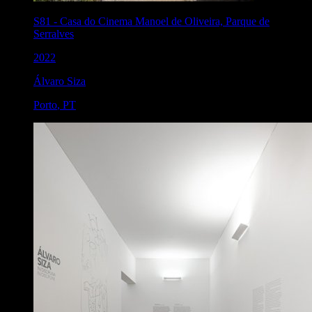
S81
-
Casa do Cinema Manoel de Oliveira, Parque de
Serralves
2022
Álvaro Siza
Porto
,
PT