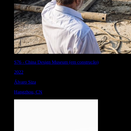
S76
-
China Design Museum (em construção)
2022
Álvaro Siza
Hangzhou
,
CN