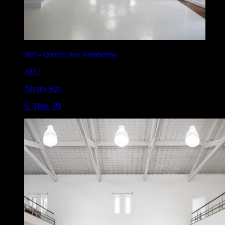
S69
-
Quartel dos Bombeiros
2022
Álvaro Siza
S. Tirso
,
PT