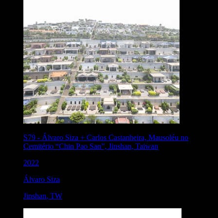
S79
-
Álvaro Siza + Carlos Castanheira, Mausoléu no
Cemitério “Chin Pao San”, Jinshan, Taiwan
2022
Álvaro Siza
Jinshan
,
TW