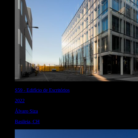
S59
-
Edifício de Escritórios
2022
Álvaro Siza
Basileia
,
CH