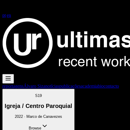
FG+SG fotografia de arquitectura
FG+SG fotografia de arquitectura
| architectural photography
pt
|
en
reportagens
Álvaro Siza
notícias
publicações
academia
bio
contacto
S19
Igreja / Centro Paroquial
2022
·
Marco de Canavezes
Browse