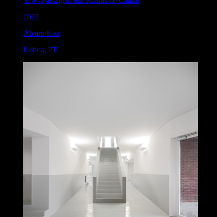
S70
-
Passagem das Ruínas do Carmo
2022
Álvaro Siza
Lisboa
,
PT