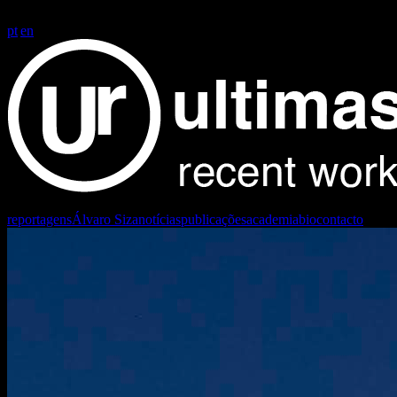
FG+SG fotografia de arquitectura
FG+SG fotografia de arquitectura | 
pt
|
en
reportagens
Álvaro Siza
notícias
publicações
academia
bio
contacto