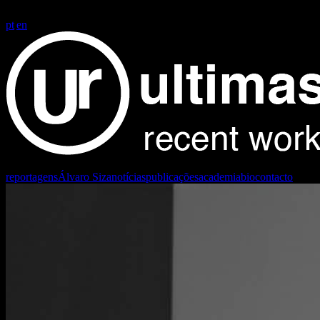
FG+SG fotografia de arquitectura
FG+SG fotografia de arquitectura | 
pt
|
en
reportagens
Álvaro Siza
notícias
publicações
academia
bio
contacto