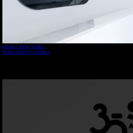
MOMA NEW YORK
FERNANDO GUERRA
Doação do Arquivo de Fernando Guerra à
Fundação de Serralves