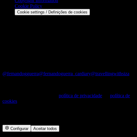
Copyright Information
Cookie Policy
Cookie settings / Definições de cookies
Contact
Email: geral@ultimasreportagens.com
Phone: +351 91 6551164
Address: Rua Maestro Jaime Silva Filho, 11 B, 1500-402
Lisboa — Portugal
©
2026
últimasreportagens. All rights reserved.
@fernandogguerra
@fernandoguerra_cardiary
@travellingwithsiza
Cookies —
Utilizamos cookies para melhorar o site e medir
audiências. Consulte a nossa
política de privacidade
e a
política de
cookies
.
We use cookies to improve the site and measure audiences. See our
privacy and cookie policies.
Configurar
Aceitar todos
27