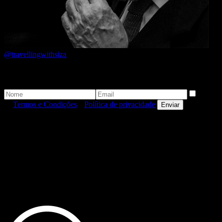
@travellingwithsiza
Newsletter
Aceito
os
Termos e Condições
e
Política de privacidade
.
Enviar