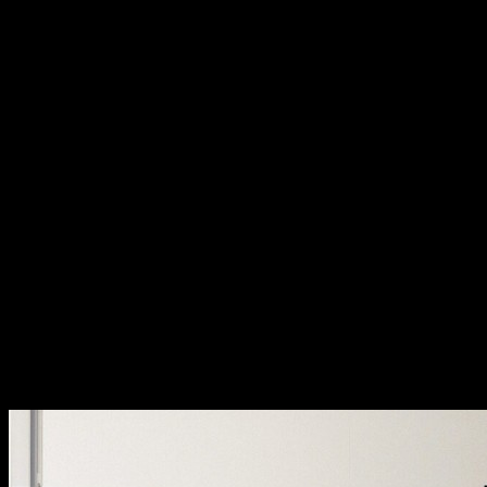
Últimas reportagens
recent work by Fernando Guerra
A mais completa biblioteca de fotografia de arquitectura em
Portugal.
Últimos projectos nacionais e internacionais, edições especiais e
novidades da equipa.
Arquitectura contemporânea vista através da lente de Fernando
Guerra.
Últimas Collins dictionary
last
adj. — final, último; most recent.
latest
adj. — the most recent; up to date.
Lojas