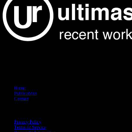
Showcasing the finest architectural projects from around the world.
Explore our curated collection of galleries featuring exceptional
design and innovation.
Navigation
Home
Publications
Contact
Legal
Privacy Policy
Terms of Service