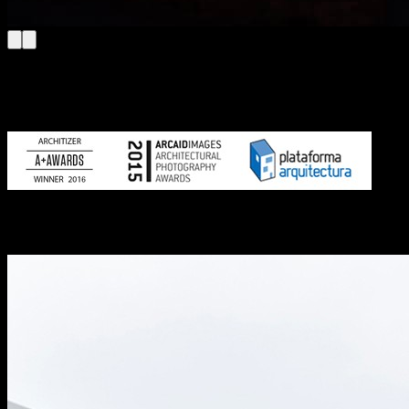
Architizer
Award winner in the Architecture + Photography
category 2016
Arcaid Images
“Architectural Photographer of the Year 2015”
Plataforma Arquitetura
Photography Prize “Obra del Año 2015 —
Project of the year 2015”
Destaques