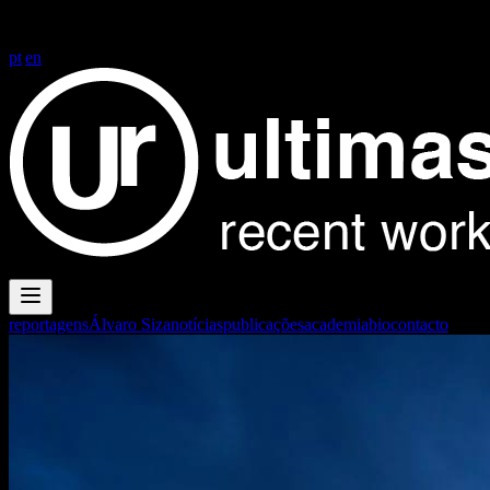
FG+SG fotografia de arquitectura
FG+SG fotografia de arquitectura
| architectural photography
pt
|
en
reportagens
Álvaro Siza
notícias
publicações
academia
bio
contacto