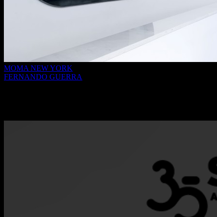
MOMA NEW YORK
FERNANDO GUERRA
Doação do Arquivo de Fernando Guerra à
Fundação de Serralves