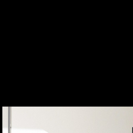
recent work by Fernando Guerra
A mais completa biblioteca de fotografia de arquitectura em
Portugal.
Últimos projectos nacionais e internacionais, edições especiais e
novidades da equipa.
Arquitectura contemporânea vista através da lente de Fernando
Guerra.
Últimas Collins dictionary
last
adj. — final, último; most recent.
latest
adj. — the most recent; up to date.
Lojas