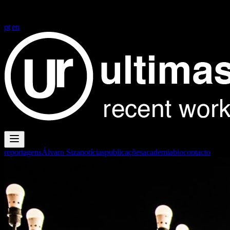
FG+SG fotografia de arquitectura
FG+SG fotografia de arquitectura
| architectural photography
pt
|
en
reportagens
Álvaro Siza
notícias
publicações
academia
bio
contacto