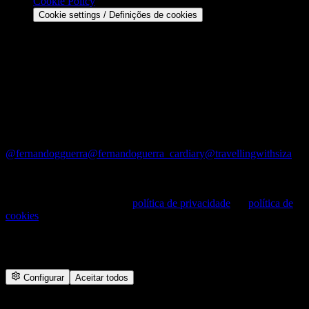
Cookie Policy
Cookie settings / Definições de cookies
Contact
Email: geral@ultimasreportagens.com
Phone: +351 91 6551164
Address: Rua Maestro Jaime Silva Filho, 11 B, 1500-402
Lisboa — Portugal
©
2026
últimasreportagens. All rights reserved.
@fernandogguerra
@fernandoguerra_cardiary
@travellingwithsiza
Cookies —
Utilizamos cookies para melhorar o site e medir
audiências. Consulte a nossa
política de privacidade
e a
política de
cookies
.
We use cookies to improve the site and measure audiences. See our
privacy and cookie policies.
Configurar
Aceitar todos
27
ANOS