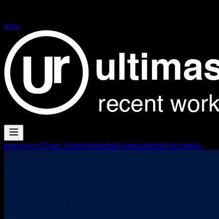
FG+SG fotografia de arquitectura
FG+SG fotografia de arquitectura
| architectural photography
pt
|
en
reportagens
Álvaro Siza
notícias
publicações
academia
bio
contacto