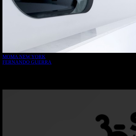
MOMA NEW YORK
FERNANDO GUERRA
Doação do Arquivo de Fernando Guerra à
Fundação de Serralves