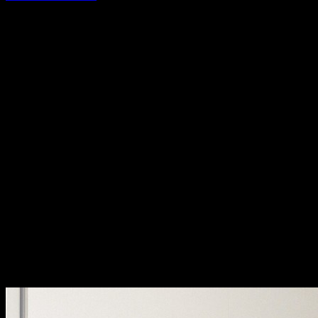
Últimas reportagens
recent work by Fernando Guerra
A mais completa biblioteca de fotografia de arquitectura em
Portugal.
Últimos projectos nacionais e internacionais, edições especiais e
novidades da equipa.
Arquitectura contemporânea vista através da lente de Fernando
Guerra.
Últimas Collins dictionary
last
adj. — final, último; most recent.
latest
adj. — the most recent; up to date.
Lojas