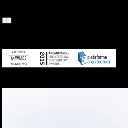
Architizer
Award winner in the Architecture + Photography
category 2016
Arcaid Images
“Architectural Photographer of the Year 2015”
Plataforma Arquitetura
Photography Prize “Obra del Año 2015 —
Project of the year 2015”
Destaques