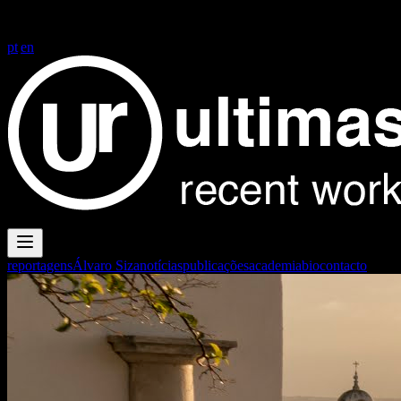
FG+SG fotografia de arquitectura
FG+SG fotografia de arquitectura
| architectural photography
pt
|
en
reportagens
Álvaro Siza
notícias
publicações
academia
bio
contacto