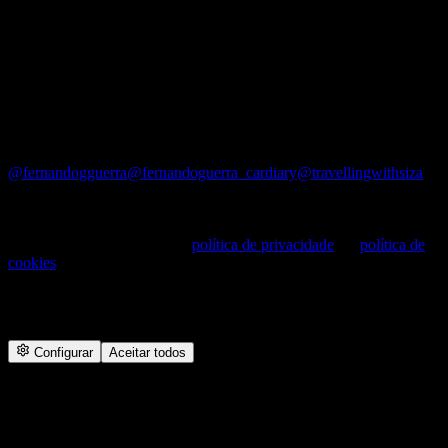
Contact
Email: geral@ultimasreportagens.com
Phone: +351 91 6551164
Address: Rua Maestro Jaime Silva Filho, 11 B, 1500-402
Lisboa — Portugal
©
2026
últimasreportagens. All rights reserved.
@fernandogguerra
@fernandoguerra_cardiary
@travellingwithsiza
Cookies —
Utilizamos cookies para melhorar o site e medir
audiências. Consulte a nossa
política de privacidade
e a
política de
cookies
.
We use cookies to improve the site and measure audiences. See our
privacy and cookie policies.
Configurar
Aceitar todos
27
ANOS
FG+SG
FERNANDO
GUERRA