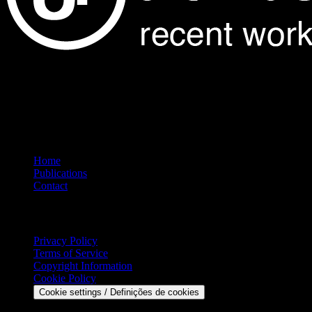
Showcasing the finest architectural projects from around the world.
Explore our curated collection of galleries featuring exceptional
design and innovation.
Navigation
Home
Publications
Contact
Legal
Privacy Policy
Terms of Service
Copyright Information
Cookie Policy
Cookie settings / Definições de cookies