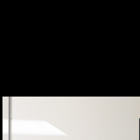
A mais completa biblioteca de fotografia de arquitectura em
Portugal.
Últimos projectos nacionais e internacionais, edições especiais e
novidades da equipa.
Arquitectura contemporânea vista através da lente de Fernando
Guerra.
Últimas Collins dictionary
last
adj. — final, último; most recent.
latest
adj. — the most recent; up to date.
Lojas