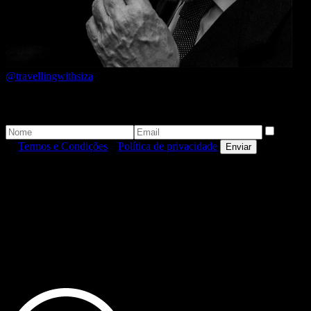
@travellingwithsiza
Newsletter
Aceito
os
Termos e Condições
e
Política de privacidade
.
Enviar