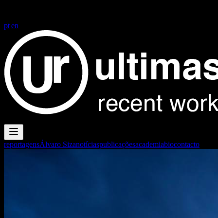
FG+SG fotografia de arquitectura
FG+SG fotografia de arquitectura
| architectural photography
pt
|
en
reportagens
Álvaro Siza
notícias
publicações
academia
bio
contacto