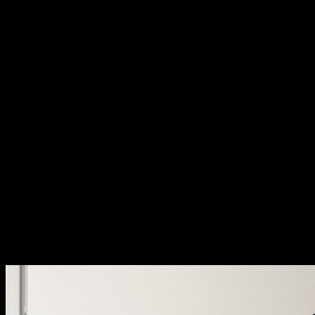
Últimas reportagens
recent work by Fernando Guerra
A mais completa biblioteca de fotografia de arquitectura em
Portugal.
Últimos projectos nacionais e internacionais, edições especiais e
novidades da equipa.
Arquitectura contemporânea vista através da lente de Fernando
Guerra.
Últimas Collins dictionary
last
adj. — final, último; most recent.
latest
adj. — the most recent; up to date.
Lojas