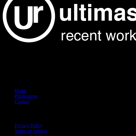
Showcasing the finest architectural projects from around the world.
Explore our curated collection of galleries featuring exceptional
design and innovation.
Navigation
Home
Publications
Contact
Legal
Privacy Policy
Terms of Service