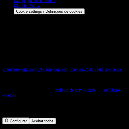
Copyright Information
Cookie Policy
Cookie settings / Definições de cookies
Contact
Email: geral@ultimasreportagens.com
Phone: +351 91 6551164
Address: Rua Maestro Jaime Silva Filho, 11 B, 1500-402
Lisboa — Portugal
©
2026
últimasreportagens. All rights reserved.
@fernandogguerra
@fernandoguerra_cardiary
@travellingwithsiza
Cookies —
Utilizamos cookies para melhorar o site e medir
audiências. Consulte a nossa
política de privacidade
e a
política de
cookies
.
We use cookies to improve the site and measure audiences. See our
privacy and cookie policies.
Configurar
Aceitar todos
27