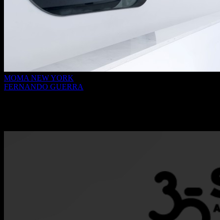
MOMA NEW YORK
FERNANDO GUERRA
Doação do Arquivo de Fernando Guerra à
Fundação de Serralves