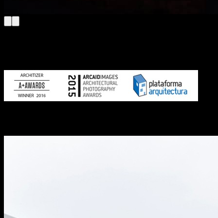
Architizer
Award winner in the Architecture + Photography
category 2016
Arcaid Images
“Architectural Photographer of the Year 2015”
Plataforma Arquitetura
Photography Prize “Obra del Año 2015 —
Project of the year 2015”
Destaques